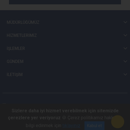
MÜDÜRLÜĞÜMÜZ
HİZMETLERİMİZ
İŞLEMLER
GÜNDEM
İLETİŞİM
Sizlere daha iyi hizmet verebilmek için sitemizde
çerezlere yer veriyoruz
🍪 Çerez politikamız hakkında
© 2026 Hakkari Emniyet Müdürlüğü
bilgi edinmek için
tıklayınız
Kabul et