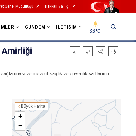
et Genel Müdürlüğü
Hakkari Valiliği
EMLER
GÜNDEM
İLETİŞİM
22
°C
 Amirliği
 sağlanması ve mevcut sağlık ve güvenlik şartlarının
Büyük Harita
+
−