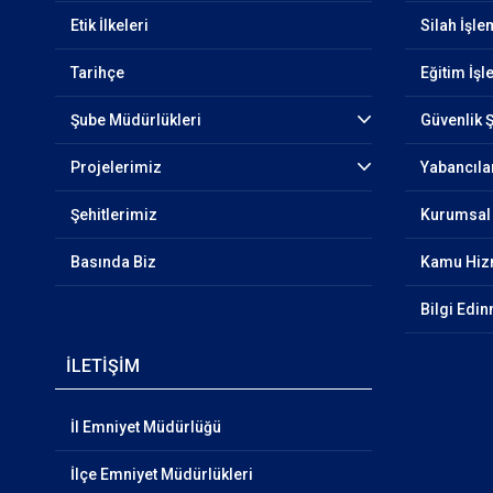
Etik İlkeleri
Silah İşle
Tarihçe
Eğitim İşl
Şube Müdürlükleri
Güvenlik 
Projelerimiz
Yabancıla
Şehitlerimiz
Kurumsal 
Basında Biz
Kamu Hizm
Bilgi Edi
İLETİŞİM
İl Emniyet Müdürlüğü
İlçe Emniyet Müdürlükleri