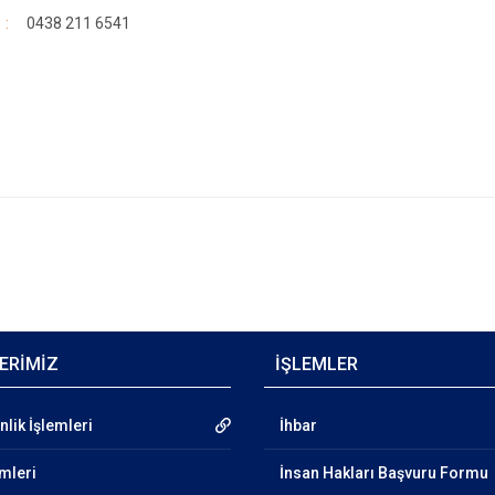
0438 211 6541
ERİMİZ
İŞLEMLER
lik İşlemleri
İhbar
emleri
İnsan Hakları Başvuru Formu