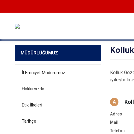
Kolluk
MÜDÜRLÜĞÜMÜZ
Kolluk Göze
İl Emniyet Müdürümüz
iyileştirilm
Hakkımızda
Kol
A
Etik İlkeleri
Adres
Tarihçe
Mail
Telefon