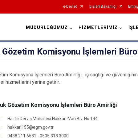
e-Devlet
İçişleri Bakanlığı
Emniy
MÜDÜRLÜĞÜMÜZ
HİZMETLERİMİZ
İŞL
İl Emniyet Müdürlükleri
 Gözetim Komisyonu İşlemleri Büro
tim Komisyonu İşlemleri Büro Amirliği, iş sağlığı ve güvenliğinin
esi hizmetlerini yerine getirir.
luk Gözetim Komisyonu İşlemleri Büro Amirliği
Halife Derviş Mahallesi Hakkari-Van Blv. No.144
hakkari155@egm.gov.tr
0438 211 6531 - 0505 318 3000