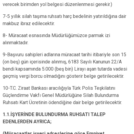
verecek birimden yol belgesi düzenlenmesi gerekir.)
7-5 yıllık silah taşıma ruhsatı harç bedelinin yatırıldığına dair
makbuz ibraz edilecektir.
8- Müracaat esnasında Müdürlüğümüzce parmak izi
alınmaktadır.
9-Başvuru sahipleri adlarına müracaat tarihi itibariyle son 15
(on beş) gün içerisinde alınmış, 6183 Sayılı Kanunun 22/A
bendi kapsamında 5.000 (beş bin) Lirayı aşan tutarda vadesi
geçmiş vergi borcu olmadığını gösterir belge getirilecektir.
10-T.C. Ziraat Bankası aracılığıyla Türk Polis Teşkilatını
Güçlendirme Vakfı Genel Müdürlüğüne Silah Bulundurma
Ruhsatı Kart Ücretinin ödendiğine dair belge getirilecektir.
1.1.İŞYERİNDE BULUNDURMA RUHSATI TALEP
EDENLERDEN AYRICA;
(Müracaatlar işyeri adreslerine göre Emniyet