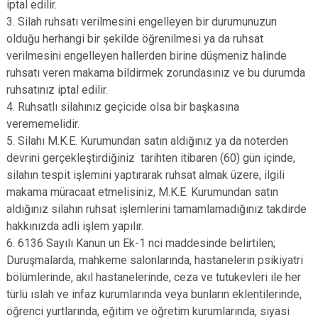
iptal edilir.
3. Silah ruhsatı verilmesini engelleyen bir durumunuzun
olduğu herhangi bir şekilde öğrenilmesi ya da ruhsat
verilmesini engelleyen hallerden birine düşmeniz halinde
ruhsatı veren makama bildirmek zorundasınız ve bu durumda
ruhsatınız iptal edilir.
4. Ruhsatlı silahınız geçicide olsa bir başkasına
verememelidir.
5. Silahı M.K.E. Kurumundan satın aldığınız ya da noterden
devrini gerçekleştirdiğiniz tarihten itibaren (60) gün içinde,
silahın tespit işlemini yaptırarak ruhsat almak üzere, ilgili
makama müracaat etmelisiniz, M.K.E. Kurumundan satın
aldığınız silahın ruhsat işlemlerini tamamlamadığınız takdirde
hakkınızda adli işlem yapılır.
6. 6136 Sayılı Kanun un Ek-1 nci maddesinde belirtilen;
Duruşmalarda, mahkeme salonlarında, hastanelerin psikiyatri
bölümlerinde, akıl hastanelerinde, ceza ve tutukevleri ile her
türlü ıslah ve infaz kurumlarında veya bunların eklentilerinde,
öğrenci yurtlarında, eğitim ve öğretim kurumlarında, siyasi