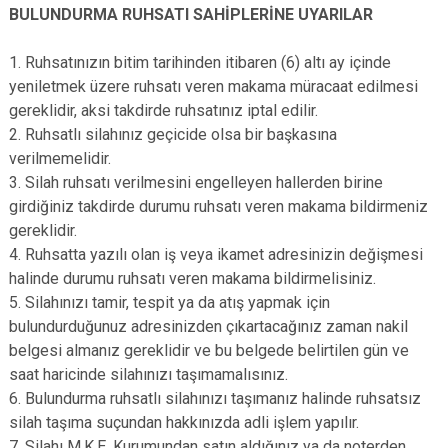
BULUNDURMA RUHSATI SAHİPLERİNE UYARILAR
1. Ruhsatınızın bitim tarihinden itibaren (6) altı ay içinde
yeniletmek üzere ruhsatı veren makama müracaat edilmesi
gereklidir, aksi takdirde ruhsatınız iptal edilir.
2. Ruhsatlı silahınız geçicide olsa bir başkasına
verilmemelidir.
3. Silah ruhsatı verilmesini engelleyen hallerden birine
girdiğiniz takdirde durumu ruhsatı veren makama bildirmeniz
gereklidir.
4. Ruhsatta yazılı olan iş veya ikamet adresinizin değişmesi
halinde durumu ruhsatı veren makama bildirmelisiniz.
5. Silahınızı tamir, tespit ya da atış yapmak için
bulundurduğunuz adresinizden çıkartacağınız zaman nakil
belgesi almanız gereklidir ve bu belgede belirtilen gün ve
saat haricinde silahınızı taşımamalısınız.
6. Bulundurma ruhsatlı silahınızı taşımanız halinde ruhsatsız
silah taşıma suçundan hakkınızda adli işlem yapılır.
7. Silahı M.K.E. Kurumundan satın aldığınız ya da noterden