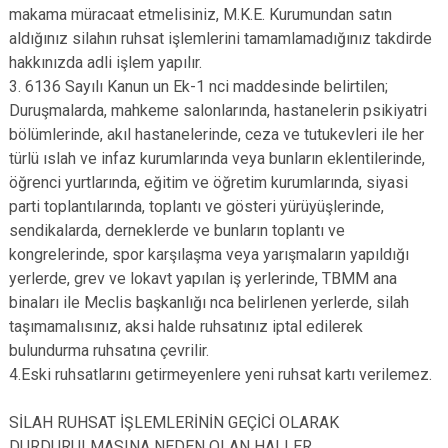
makama müracaat etmelisiniz, M.K.E. Kurumundan satın
aldığınız silahın ruhsat işlemlerini tamamlamadığınız takdirde
hakkınızda adli işlem yapılır.
3. 6136 Sayılı Kanun un Ek-1 nci maddesinde belirtilen;
Duruşmalarda, mahkeme salonlarında, hastanelerin psikiyatri
bölümlerinde, akıl hastanelerinde, ceza ve tutukevleri ile her
türlü ıslah ve infaz kurumlarında veya bunların eklentilerinde,
öğrenci yurtlarında, eğitim ve öğretim kurumlarında, siyasi
parti toplantılarında, toplantı ve gösteri yürüyüşlerinde,
sendikalarda, derneklerde ve bunların toplantı ve
kongrelerinde, spor karşılaşma veya yarışmaların yapıldığı
yerlerde, grev ve lokavt yapılan iş yerlerinde, TBMM ana
binaları ile Meclis başkanlığı nca belirlenen yerlerde, silah
taşımamalısınız, aksi halde ruhsatınız iptal edilerek
bulundurma ruhsatına çevrilir.
4.Eski ruhsatlarını getirmeyenlere yeni ruhsat kartı verilemez.
SİLAH RUHSAT İŞLEMLERİNİN GEÇİCİ OLARAK
DURDURULMASINA NEDEN OLAN HALLER