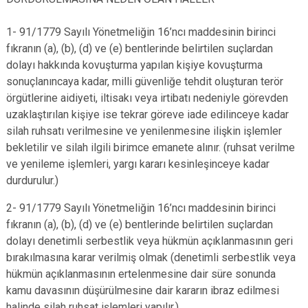
1- 91/1779 Sayılı Yönetmeliğin 16’ncı maddesinin birinci
fıkranın (a), (b), (d) ve (e) bentlerinde belirtilen suçlardan
dolayı hakkında kovuşturma yapılan kişiye kovuşturma
sonuçlanıncaya kadar, milli güvenliğe tehdit oluşturan terör
örgütlerine aidiyeti, iltisakı veya irtibatı nedeniyle görevden
uzaklaştırılan kişiye ise tekrar göreve iade edilinceye kadar
silah ruhsatı verilmesine ve yenilenmesine ilişkin işlemler
bekletilir ve silah ilgili birimce emanete alınır. (ruhsat verilme
ve yenileme işlemleri, yargı kararı kesinleşinceye kadar
durdurulur.)
2- 91/1779 Sayılı Yönetmeliğin 16’ncı maddesinin birinci
fıkranın (a), (b), (d) ve (e) bentlerinde belirtilen suçlardan
dolayı denetimli serbestlik veya hükmün açıklanmasının geri
bırakılmasına karar verilmiş olmak (denetimli serbestlik veya
hükmün açıklanmasının ertelenmesine dair süre sonunda
kamu davasının düşürülmesine dair kararın ibraz edilmesi
halinde silah ruhsat işlemleri yapılır.)