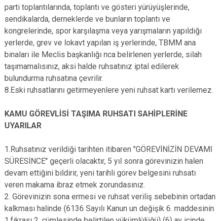
parti toplantılarında, toplantı ve gösteri yürüyüşlerinde,
sendikalarda, derneklerde ve bunların toplantı ve
kongrelerinde, spor karşılaşma veya yarışmaların yapıldığı
yerlerde, grev ve lokavt yapılan iş yerlerinde, TBMM ana
binaları ile Meclis başkanlığı nca belirlenen yerlerde, silah
taşımamalısınız, aksi halde ruhsatınız iptal edilerek
bulundurma ruhsatına çevrilir.
8.Eski ruhsatlarını getirmeyenlere yeni ruhsat kartı verilemez.
KAMU GÖREVLİSİ TAŞIMA RUHSATI SAHİPLERİNE
UYARILAR
1.Ruhsatınız verildiği tarihten itibaren "GÖREVİNİZİN DEVAMI
SÜRESİNCE" geçerli olacaktır, 5 yıl sonra görevinizin halen
devam ettiğini bildirir, yeni tarihli görev belgesini ruhsatı
veren makama ibraz etmek zorundasınız.
2. Görevinizin sona ermesi ve ruhsat veriliş sebebinin ortadan
kalkması halinde (6136 Sayılı Kanun un değişik 6. maddesinin
1.fıkrası 2. cümlesinde belirtilen yükümlülüğü) (6) ay içinde